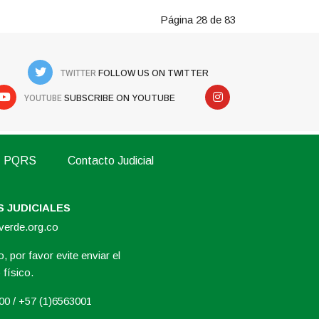
Página 28 de 83
TWITTER
FOLLOW US ON TWITTER
YOUTUBE
SUBSCRIBE ON YOUTUBE
PQRS
Contacto Judicial
 JUDICIALES
overde.org.co
, por favor evite enviar el
físico.
000 / +57 (1)6563001