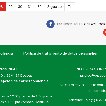
28
29
30
31
32
Siguiente
Fin
FACEBOOK
LIKE US ON FACEBOOK
gilancia
Política de tratamiento de datos personales
PRINCIPAL
NOTIFICACIONES
 36 # 28 A -24 Bogotá
juridico@partid
ecepción de correspondencia:
Si realiza envíos a este correo
documento 
. m. a 12:00 p. m. y de 1:00 p.m a
Teléfono: +57 (1) 6563
am a 1:00 pm Jornada Continua.