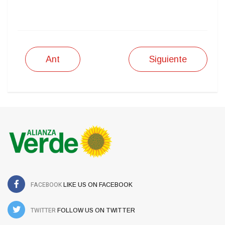
IMPRIMIR
Ant
Siguiente
FACEBOOK
LIKE US ON FACEBOOK
TWITTER
FOLLOW US ON TWITTER