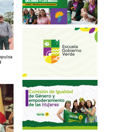
mpulsa
d