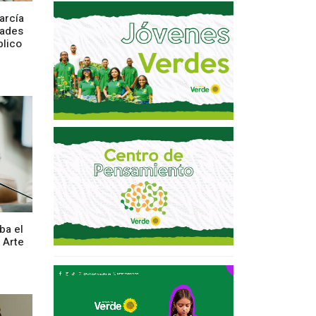
arcía
dades
blico
ba el
 Arte