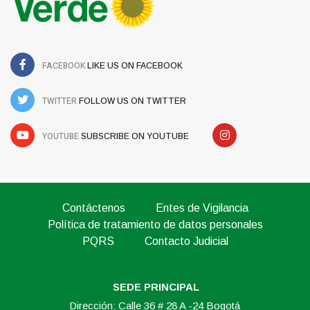
FACEBOOK
LIKE US ON FACEBOOK
TWITTER
FOLLOW US ON TWITTER
YOUTUBE
SUBSCRIBE ON YOUTUBE
Contáctenos
Entes de Vigilancia
Política de tratamiento de datos personales
PQRS
Contacto Judicial
SEDE PRINCIPAL
Dirección: Calle 36 # 28 A -24 Bogotá