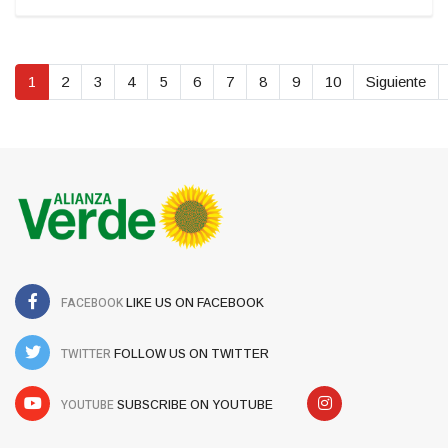
1
2
3
4
5
6
7
8
9
10
Siguiente
FACEBOOK
LIKE US ON FACEBOOK
TWITTER
FOLLOW US ON TWITTER
YOUTUBE
SUBSCRIBE ON YOUTUBE