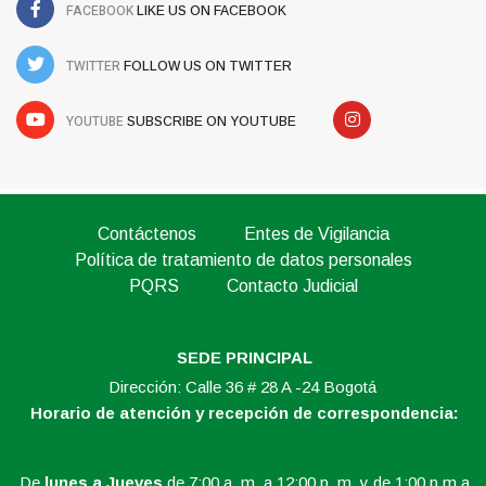
FACEBOOK
LIKE US ON FACEBOOK
TWITTER
FOLLOW US ON TWITTER
YOUTUBE
SUBSCRIBE ON YOUTUBE
Contáctenos
Entes de Vigilancia
Política de tratamiento de datos personales
PQRS
Contacto Judicial
SEDE PRINCIPAL
Dirección: Calle 36 # 28 A -24 Bogotá
Horario de atención y recepción de correspondencia:
De
lunes a Jueves
de 7:00 a. m. a 12:00 p. m. y de 1:00 p.m a