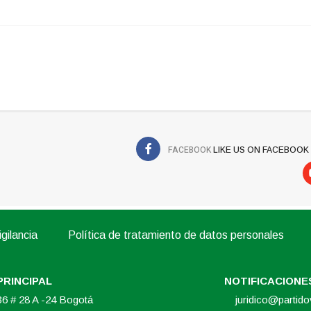
FACEBOOK
LIKE US ON FACEBOOK
gilancia
Política de tratamiento de datos personales
PRINCIPAL
NOTIFICACIONES
 36 # 28 A -24 Bogotá
juridico@partid