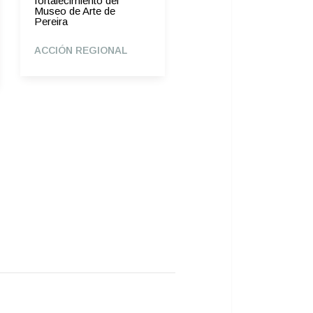
fortalecimiento del
Concejal Carlos Raad,
Museo de Arte de
su familia, amistades y
Pereira
seres queridos por el
fallecimiento de su
padre, el exconcejal de
ACCIÓN REGIONAL
Cartagena, Adolfo Raad
Hernández.
ACCIÓN REGIONAL