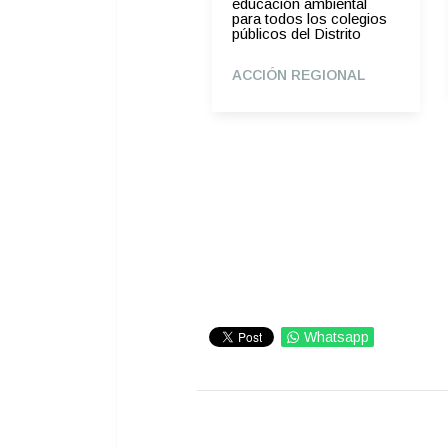
acuerdo para que la
educación ambiental
ciudadanía sepa qué
para todos los colegios
hacen los cabildantes
públicos del Distrito
ACCIÓN REGIONAL
ACCIÓN REGIONAL
Whatsapp
IMPRIMIR