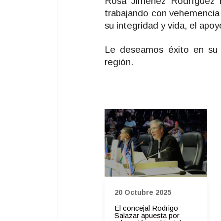
Rosa Jimenez Rodríguez ha
trabajando con vehemencia p
su integridad y vida, el ap
Le deseamos éxito en su n
región.
30 Julio 2024
20 Octubre 2025
Concejal de Palmira
El concejal Rodrigo
Valle radica proyecto de
Salazar apuesta por