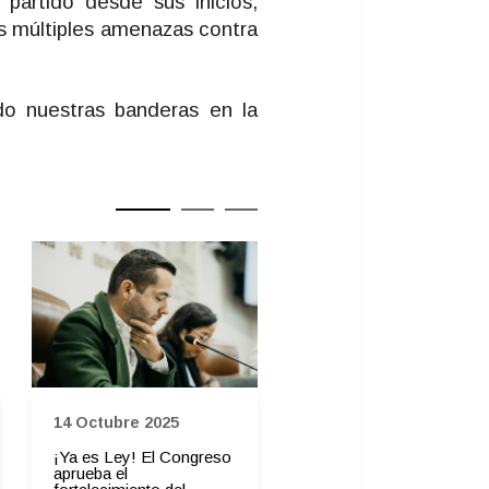
partido desde sus inicios,
as múltiples amenazas contra
do nuestras banderas en la
14 Octubre 2025
03 Julio 2025
¡Ya es Ley! El Congreso
Extendemos un saludo
aprueba el
solidario a nuestro