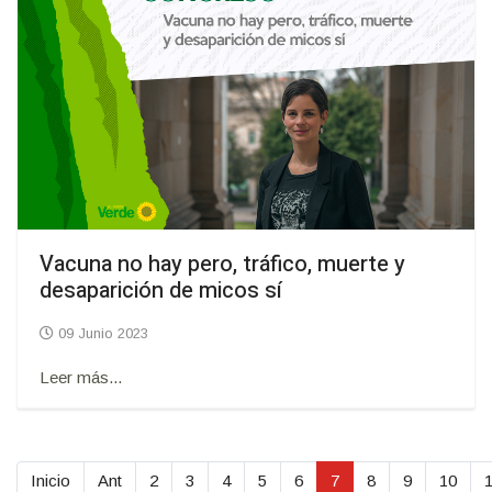
Vacuna no hay pero, tráfico, muerte y
desaparición de micos sí
09 Junio 2023
Leer más...
Inicio
Ant
2
3
4
5
6
7
8
9
10