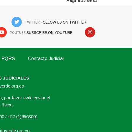
Página 33 de 83
TWITTER
FOLLOW US ON TWITTER
YOUTUBE
SUBSCRIBE ON YOUTUBE
PQRS
Contacto Judicial
 JUDICIALES
overde.org.co
, por favor evite enviar el
físico.
000 / +57 (1)6563001
doverde.org.co