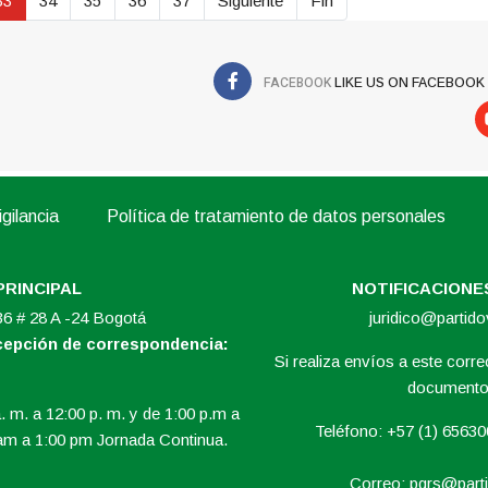
33
34
35
36
37
Siguiente
Fin
FACEBOOK
LIKE US ON FACEBOOK
gilancia
Política de tratamiento de datos personales
PRINCIPAL
NOTIFICACIONES
 36 # 28 A -24 Bogotá
juridico@partid
ecepción de correspondencia:
Si realiza envíos a este correo
documento 
. m. a 12:00 p. m. y de 1:00 p.m a
Teléfono: +57 (1) 6563
am a 1:00 pm Jornada Continua.
Correo:
pqrs@parti