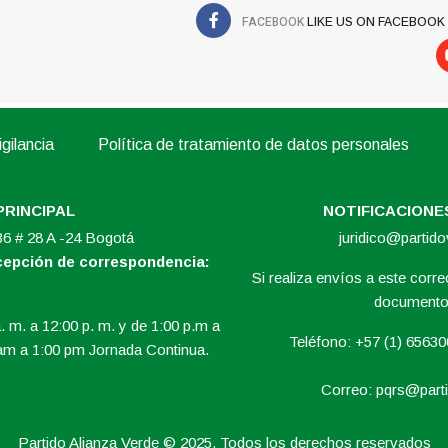
FACEBOOK
LIKE US ON FACEBOOK
gilancia
Política de tratamiento de datos personales
PRINCIPAL
NOTIFICACIONES
 36 # 28 A -24 Bogotá
juridico@partid
ecepción de correspondencia:
Si realiza envíos a este correo
documento 
. m. a 12:00 p. m. y de 1:00 p.m a
Teléfono: +57 (1) 6563
am a 1:00 pm Jornada Continua.
Correo:
pqrs@parti
Partido Alianza Verde © 2025. Todos los derechos reservados