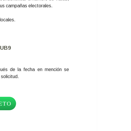
 sus campañas electorales.
locales.
BUB9
és de la fecha en mención se
solicitud.
ETO