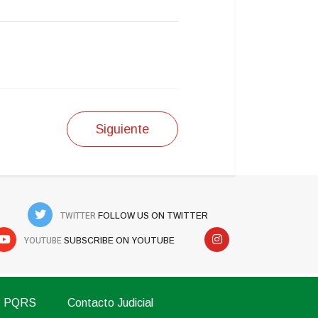
Siguiente
TWITTER
FOLLOW US ON TWITTER
YOUTUBE
SUBSCRIBE ON YOUTUBE
PQRS
Contacto Judicial