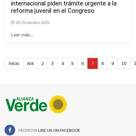
internacional piden trámite urgente a la
reforma juvenil en el Congreso
05 Diciembre 2025
Leer más...
Inicio
Ant
2
3
4
5
6
7
8
9
10
FACEBOOK
LIKE US ON FACEBOOK