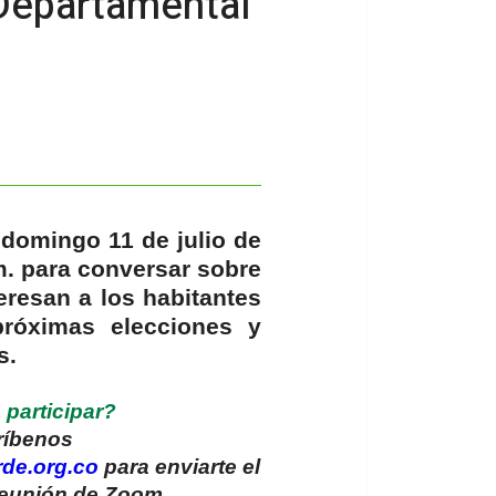
 Departamental
 domingo 11 de julio de
m. para conversar sobre
eresan a los habitantes
próximas elecciones y
os.
 participar?
ríbenos
de.org.co
para enviarte el
reunión de Zoom.