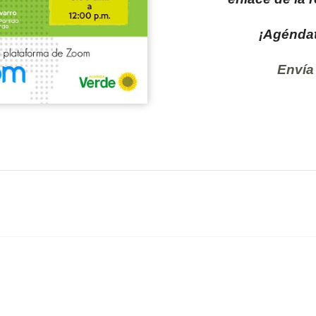
¡Agéndat
Envía 