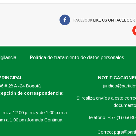
FACEBOOK
LIKE US ON FACEBOOK
gilancia
Política de tratamiento de datos personales
PRINCIPAL
NOTIFICACIONES
 36 # 28 A -24 Bogotá
juridico@partid
ecepción de correspondencia:
Si realiza envíos a este correo
documento 
. m. a 12:00 p. m. y de 1:00 p.m a
Teléfono: +57 (1) 6563
am a 1:00 pm Jornada Continua.
Correo:
pqrs@parti