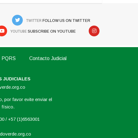
TWITTER
FOLLOW US ON TWITTER
YOUTUBE
SUBSCRIBE ON YOUTUBE
PQRS
Contacto Judicial
 JUDICIALES
overde.org.co
, por favor evite enviar el
físico.
000 / +57 (1)6563001
doverde.org.co