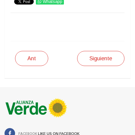
Whatsapp
IMPRIMIR
Ant
Siguiente
FACEBOOK
LIKE US ON FACEBOOK