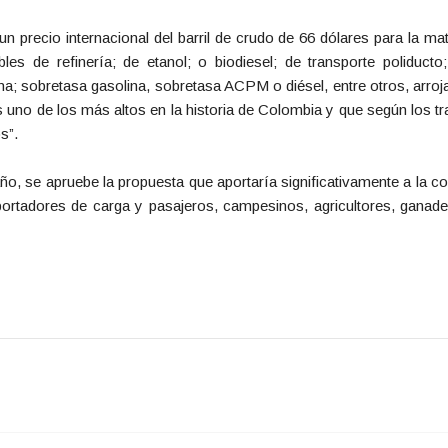
n precio internacional del barril de crudo de 66 dólares para la mat
es de refinería; de etanol; o biodiesel; de transporte poliducto; 
na; sobretasa gasolina, sobretasa ACPM o diésel, entre otros, arroja
s uno de los más altos en la historia de Colombia y que según los 
s”.
o, se apruebe la propuesta que aportaría significativamente a la co
sportadores de carga y pasajeros, campesinos, agricultores, gana