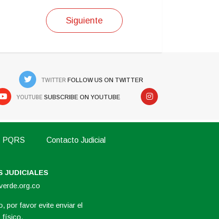
Siguiente
TWITTER
FOLLOW US ON TWITTER
YOUTUBE
SUBSCRIBE ON YOUTUBE
PQRS
Contacto Judicial
 JUDICIALES
overde.org.co
, por favor evite enviar el
físico.