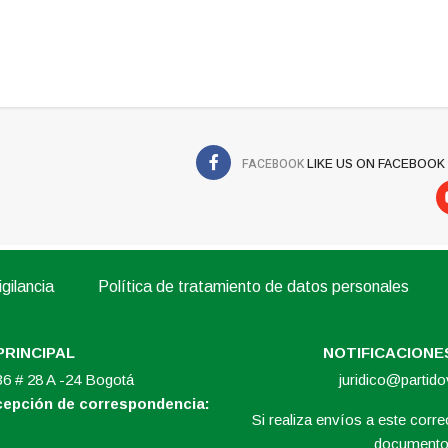
FACEBOOK
LIKE US ON FACEBOOK
gilancia
Política de tratamiento de datos personales
PRINCIPAL
NOTIFICACIONES
 36 # 28 A -24 Bogotá
juridico@partid
ecepción de correspondencia:
Si realiza envíos a este correo
documento 