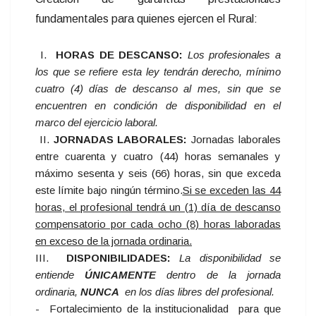
fundamentales para quienes ejercen el Rural:
I.
HORAS DE DESCANSO:
Los profesionales a
los que se refiere esta ley tendrán derecho, mínimo
cuatro (4) días de descanso al mes, sin que se
encuentren en condición de disponibilidad en el
marco del ejercicio laboral.
II.
JORNADAS LABORALES:
Jornadas laborales
entre cuarenta y cuatro (44) horas semanales y
máximo sesenta y seis (66) horas, sin que exceda
este límite bajo ningún término.
Si se exceden las 44
horas, el profesional tendrá un (1) día de descanso
compensatorio por cada ocho (8) horas laboradas
en exceso de la jornada ordinaria.
III.
DISPONIBILIDADES:
La disponibilidad se
entiende
ÚNICAMENTE
dentro de la jornada
ordinaria,
NUNCA
en los días libres del profesional.
- Fortalecimiento de la institucionalidad para que