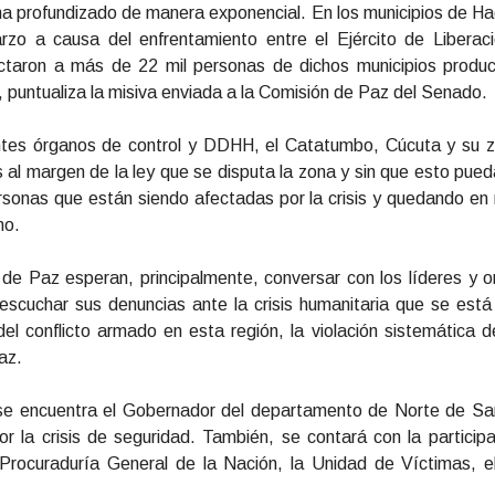
 ha profundizado de manera exponencial. En los municipios de H
rzo a causa del enfrentamiento entre el Ejército de Liberac
ctaron a más de 22 mil personas de dichos municipios produc
 puntualiza la misiva enviada a la Comisión de Paz del Senado.
ntes órganos de control y DDHH, el Catatumbo, Cúcuta y su 
 al margen de la ley que se disputa la zona y sin que esto pue
rsonas que están siendo afectadas por la crisis y quedando en 
no.
de Paz esperan, principalmente, conversar con los líderes y 
escuchar sus denuncias ante la crisis humanitaria que se está
el conflicto armado en esta región, la violación sistemática
az.
s se encuentra el Gobernador del departamento de Norte de Sa
or la crisis de seguridad. También, se contará con la participa
Procuraduría General de la Nación, la Unidad de Víctimas, el