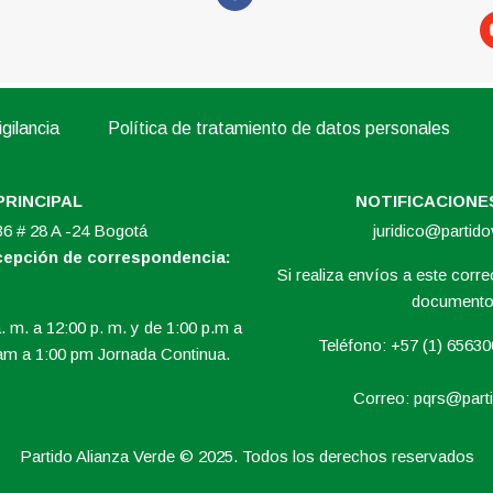
gilancia
Política de tratamiento de datos personales
PRINCIPAL
NOTIFICACIONES
 36 # 28 A -24 Bogotá
juridico@partid
ecepción de correspondencia:
Si realiza envíos a este correo
documento 
. m. a 12:00 p. m. y de 1:00 p.m a
Teléfono: +57 (1) 6563
am a 1:00 pm Jornada Continua.
Correo:
pqrs@parti
Partido Alianza Verde © 2025. Todos los derechos reservados