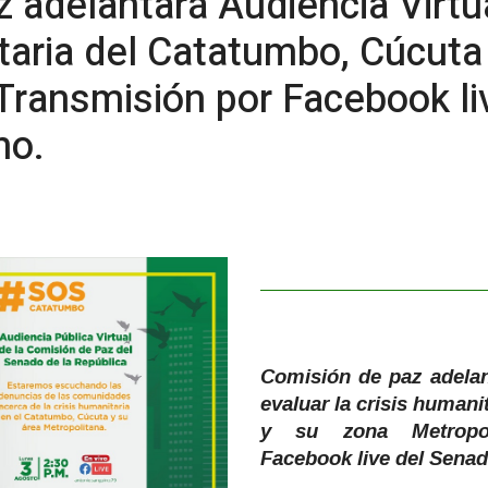
 adelantará Audiencia Virtu
itaria del Catatumbo, Cúcuta
Transmisión por Facebook li
no.
Comisión de paz adelant
evaluar la crisis human
y su zona Metropol
Facebook live del Sena