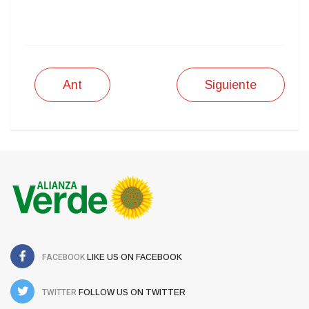
IMPRIMIR
Ant
Siguiente
FACEBOOK
LIKE US ON FACEBOOK
TWITTER
FOLLOW US ON TWITTER