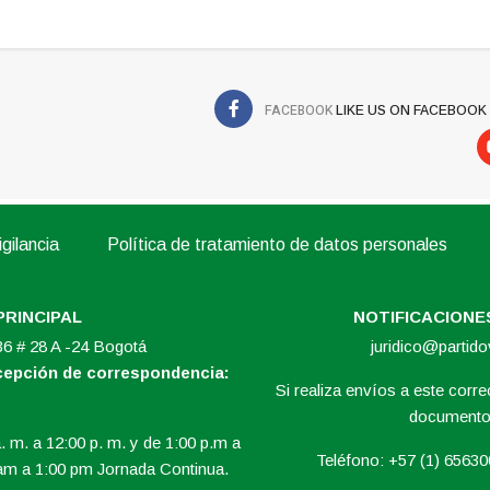
FACEBOOK
LIKE US ON FACEBOOK
gilancia
Política de tratamiento de datos personales
PRINCIPAL
NOTIFICACIONES
 36 # 28 A -24 Bogotá
juridico@partid
ecepción de correspondencia:
Si realiza envíos a este correo
documento 
. m. a 12:00 p. m. y de 1:00 p.m a
Teléfono: +57 (1) 6563
am a 1:00 pm Jornada Continua.