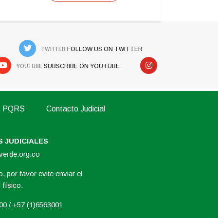
TWITTER
FOLLOW US ON TWITTER
YOUTUBE
SUBSCRIBE ON YOUTUBE
PQRS
Contacto Judicial
 JUDICIALES
overde.org.co
, por favor evite enviar el
físico.
000 / +57 (1)6563001