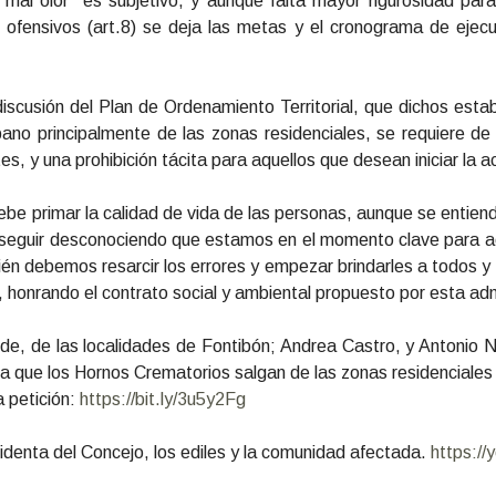
mal olor” es subjetivo, y aunque falta mayor rigurosidad para
s ofensivos (art.8) se deja las metas y el cronograma de ejec
 discusión del Plan de Ordenamiento Territorial, que dichos est
bano principalmente de las zonas residenciales, se requiere de
es, y una prohibición tácita para aquellos que desean iniciar la a
e primar la calidad de vida de las personas, aunque se entiend
seguir desconociendo que estamos en el momento clave para act
én debemos resarcir los errores y empezar brindarles a todos y
ir, honrando el contrato social y ambiental propuesto por esta adm
rde, de las localidades de Fontibón; Andrea Castro, y Antonio Na
ara que los Hornos Crematorios salgan de las zonas residenciales 
a petición:
https://bit.ly/3u5y2Fg
identa del Concejo, los ediles y la comunidad afectada.
https:/