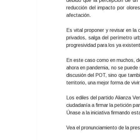
debido que la percepción de un “
reducción del impacto por olore
afectación.
Es vital proponer y revisar en la
privados, salga del perímetro ur
progresividad para los ya existent
En este caso como en muchos, deb
ahora en pandemia, no se puede 
discusión del POT, sino que tambi
territorio, una mejor forma de viv
Los ediles del partido Alianza Ve
ciudadanía a firmar la petición p
Únase a la iniciativa firmando est
Vea el pronunciamiento de la pres