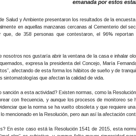
emanada por estos esta
e Salud y Ambiente presentaron los resultados de la encuesta 
ialmente en aquellas manzanas cercanas al Cementerio del sec
r que, de 358 personas que contestaron, el 96% reportan 
 nosotros nos gustaría abrir la ventana de la casa e inhalar ol
quemados, expresa la presidenta del Concejo, María Fernand
rtos”, afectando de esta forma los hábitos de sueño y de tranqu
tras sintomatologías que afectan la calidad de vida.
o sanción a esta actividad? Existen normas, como la Resolució
ear con frecuencia, y aunque los procesos de monitoreo se 
denciar que la norma se ha vuelto obsoleta y que requiere una
lo mencionado en la Resolución, pero aun así la afectación cont
os? En este caso está la Resolución 1541 de 2015, esta norma