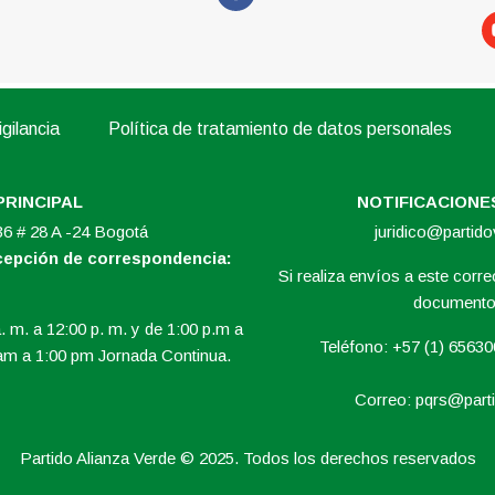
gilancia
Política de tratamiento de datos personales
PRINCIPAL
NOTIFICACIONES
 36 # 28 A -24 Bogotá
juridico@partid
ecepción de correspondencia:
Si realiza envíos a este correo
documento 
. m. a 12:00 p. m. y de 1:00 p.m a
Teléfono: +57 (1) 6563
am a 1:00 pm Jornada Continua.
Correo:
pqrs@parti
Partido Alianza Verde © 2025. Todos los derechos reservados