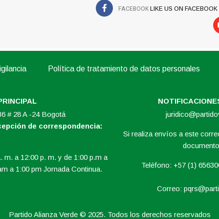
FACEBOOK
LIKE US ON FACEBOOK
gilancia
Política de tratamiento de datos personales
PRINCIPAL
NOTIFICACIONES
 36 # 28 A -24 Bogotá
juridico@partid
ecepción de correspondencia:
Si realiza envíos a este correo
documento 
. m. a 12:00 p. m. y de 1:00 p.m a
Teléfono: +57 (1) 6563
am a 1:00 pm Jornada Continua.
Correo:
pqrs@parti
Partido Alianza Verde © 2025. Todos los derechos reservados