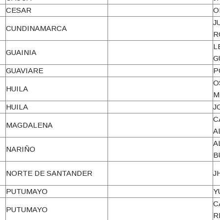
CESAR
O
J
CUNDINAMARCA
R
L
GUAINIA
G
GUAVIARE
P
O
HUILA
M
HUILA
J
C
MAGDALENA
A
A
NARIÑO
B
NORTE DE SANTANDER
J
PUTUMAYO
Y
C
PUTUMAYO
R