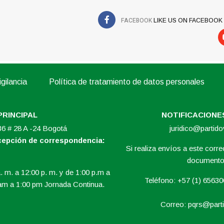
FACEBOOK
LIKE US ON FACEBOOK
gilancia
Política de tratamiento de datos personales
PRINCIPAL
NOTIFICACIONES
 36 # 28 A -24 Bogotá
juridico@partid
ecepción de correspondencia:
Si realiza envíos a este correo
documento 
. m. a 12:00 p. m. y de 1:00 p.m a
Teléfono: +57 (1) 6563
am a 1:00 pm Jornada Continua.
Correo:
pqrs@parti