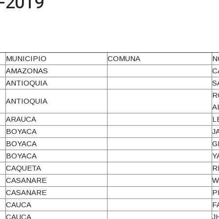
-2019
MUNICIPIO
COMUNA
N
AMAZONAS
C
ANTIOQUIA
S
R
ANTIOQUIA
A
ARAUCA
L
BOYACA
J
BOYACA
G
BOYACA
Y
CAQUETA
R
CASANARE
W
CASANARE
P
CAUCA
F
CAUCA
J