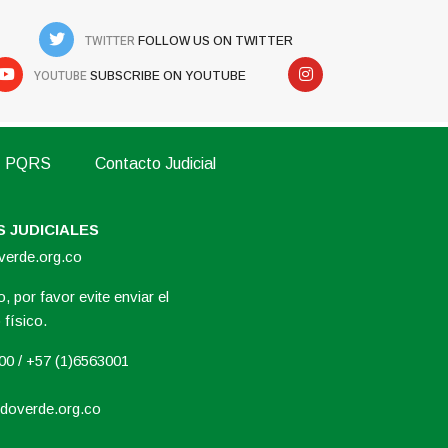
TWITTER
FOLLOW US ON TWITTER
YOUTUBE
SUBSCRIBE ON YOUTUBE
PQRS
Contacto Judicial
 JUDICIALES
overde.org.co
, por favor evite enviar el
físico.
000 / +57 (1)6563001
doverde.org.co