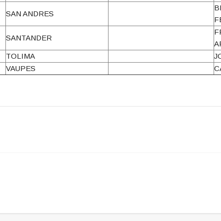
B
SAN ANDRES
F
F
SANTANDER
A
TOLIMA
J
VAUPES
C