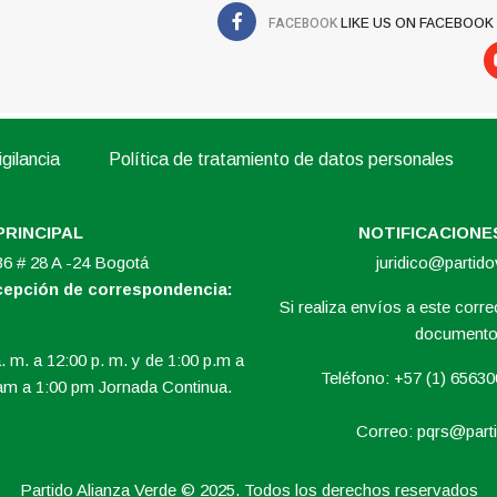
FACEBOOK
LIKE US ON FACEBOOK
gilancia
Política de tratamiento de datos personales
PRINCIPAL
NOTIFICACIONES
 36 # 28 A -24 Bogotá
juridico@partid
ecepción de correspondencia:
Si realiza envíos a este correo
documento 
. m. a 12:00 p. m. y de 1:00 p.m a
Teléfono: +57 (1) 6563
am a 1:00 pm Jornada Continua.
Correo:
pqrs@parti
Partido Alianza Verde © 2025. Todos los derechos reservados