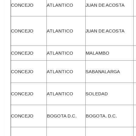
CONCEJO
ATLANTICO
JUAN DE ACOSTA
CONCEJO
ATLANTICO
JUAN DE ACOSTA
CONCEJO
ATLANTICO
MALAMBO
CONCEJO
ATLANTICO
SABANALARGA
CONCEJO
ATLANTICO
SOLEDAD
CONCEJO
BOGOTA D.C.
BOGOTA. D.C.