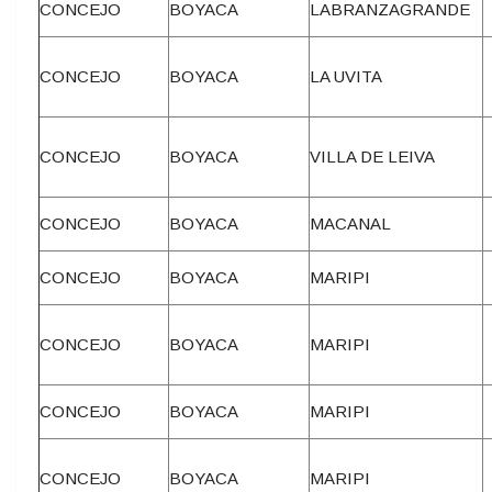
CONCEJO
BOYACA
LABRANZAGRANDE
CONCEJO
BOYACA
LA UVITA
CONCEJO
BOYACA
VILLA DE LEIVA
CONCEJO
BOYACA
MACANAL
CONCEJO
BOYACA
MARIPI
CONCEJO
BOYACA
MARIPI
CONCEJO
BOYACA
MARIPI
CONCEJO
BOYACA
MARIPI