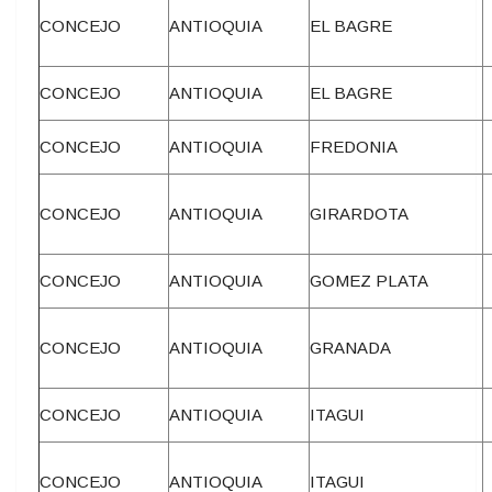
CONCEJO
ANTIOQUIA
EL BAGRE
CONCEJO
ANTIOQUIA
EL BAGRE
CONCEJO
ANTIOQUIA
FREDONIA
CONCEJO
ANTIOQUIA
GIRARDOTA
CONCEJO
ANTIOQUIA
GOMEZ PLATA
CONCEJO
ANTIOQUIA
GRANADA
CONCEJO
ANTIOQUIA
ITAGUI
CONCEJO
ANTIOQUIA
ITAGUI