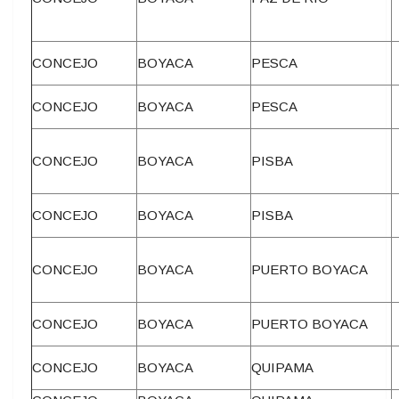
CONCEJO
BOYACA
PESCA
CONCEJO
BOYACA
PESCA
CONCEJO
BOYACA
PISBA
CONCEJO
BOYACA
PISBA
CONCEJO
BOYACA
PUERTO BOYACA
CONCEJO
BOYACA
PUERTO BOYACA
CONCEJO
BOYACA
QUIPAMA