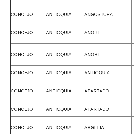
CONCEJO
ANTIOQUIA
ANGOSTURA
CONCEJO
ANTIOQUIA
ANORI
CONCEJO
ANTIOQUIA
ANORI
CONCEJO
ANTIOQUIA
ANTIOQUIA
CONCEJO
ANTIOQUIA
APARTADO
CONCEJO
ANTIOQUIA
APARTADO
CONCEJO
ANTIOQUIA
ARGELIA