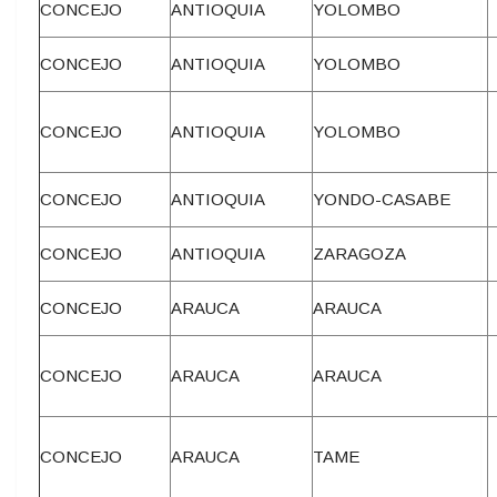
CONCEJO
ANTIOQUIA
YOLOMBO
CONCEJO
ANTIOQUIA
YOLOMBO
CONCEJO
ANTIOQUIA
YOLOMBO
CONCEJO
ANTIOQUIA
YONDO-CASABE
CONCEJO
ANTIOQUIA
ZARAGOZA
CONCEJO
ARAUCA
ARAUCA
CONCEJO
ARAUCA
ARAUCA
CONCEJO
ARAUCA
TAME