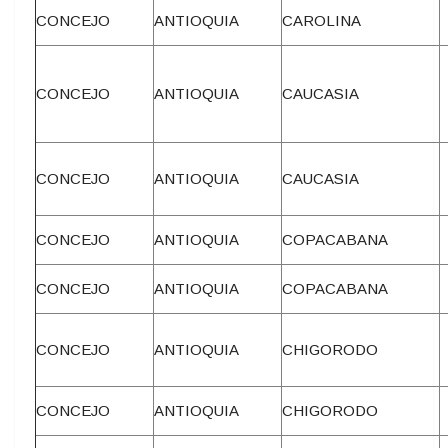
CONCEJO
ANTIOQUIA
CAROLINA
CONCEJO
ANTIOQUIA
CAUCASIA
CONCEJO
ANTIOQUIA
CAUCASIA
CONCEJO
ANTIOQUIA
COPACABANA
CONCEJO
ANTIOQUIA
COPACABANA
CONCEJO
ANTIOQUIA
CHIGORODO
CONCEJO
ANTIOQUIA
CHIGORODO