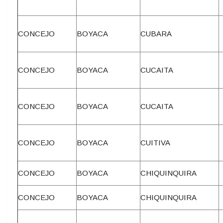
CONCEJO
BOYACA
CUBARA
CONCEJO
BOYACA
CUCAITA
CONCEJO
BOYACA
CUCAITA
CONCEJO
BOYACA
CUITIVA
CONCEJO
BOYACA
CHIQUINQUIRA
CONCEJO
BOYACA
CHIQUINQUIRA