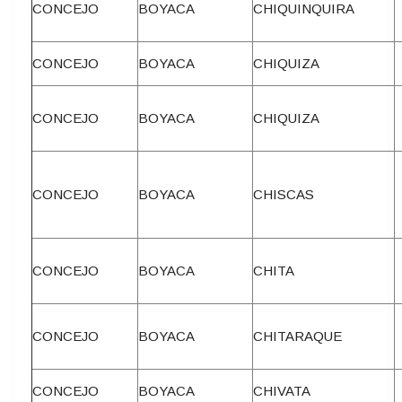
CONCEJO
BOYACA
CHIQUINQUIRA
CONCEJO
BOYACA
CHIQUIZA
CONCEJO
BOYACA
CHIQUIZA
CONCEJO
BOYACA
CHISCAS
CONCEJO
BOYACA
CHITA
CONCEJO
BOYACA
CHITARAQUE
CONCEJO
BOYACA
CHIVATA