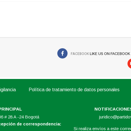
FACEBOOK
LIKE US ON FACEBOOK
gilancia
Política de tratamiento de datos personales
PRINCIPAL
NOTIFICACIONES
 36 # 28 A -24 Bogotá
juridico@partid
ecepción de correspondencia:
Si realiza envíos a este correo