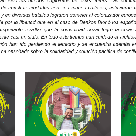
an sido los dueños originarios de estas tierras. Las comun
de construir ciudades con sus manos callosas, estuvieron e
y en diversas batallas lograron someter al colonizador europeo
naje por la libertad que en el caso de Benkos Biohó los españ
mportante resaltar que la comunidad raizal logró la emanc
nte casi un siglo. En todo este tiempo han cuidado el archipi
ión han ido perdiendo el territorio y se encuentra además e
ha enseñado sobre la solidaridad y solución pacífica de confl