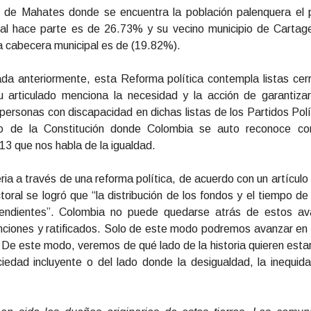
io de Mahates donde se encuentra la población palenquera el
ual hace parte es de 26.73% y su vecino municipio de Cartag
la cabecera municipal es de (19.82%).
ada anteriormente, esta Reforma política contempla listas ce
u articulado menciona la necesidad y la acción de garantiza
 personas con discapacidad en dichas listas de los Partidos Pol
mo de la Constitución donde Colombia se auto reconoce com
o 13 que nos habla de la igualdad.
ia a través de una reforma política, de acuerdo con un artículo d
ctoral se logró que “la distribución de los fondos y el tiempo d
endientes”. Colombia no puede quedarse atrás de estos a
nciones y ratificados. Solo de este modo podremos avanzar en la
 De este modo, veremos de qué lado de la historia quieren estar l
dad incluyente o del lado donde la desigualdad, la inequidad