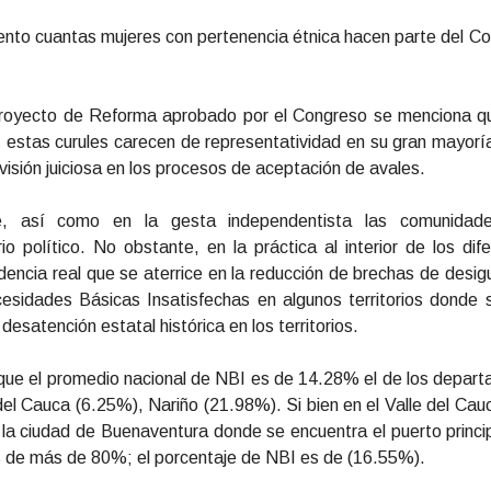
nto cuantas mujeres con pertenencia étnica hacen parte del C
 Proyecto de Reforma aprobado por el Congreso se menciona qu
; estas curules carecen de representatividad en su gran mayorí
visión juiciosa en los procesos de aceptación de avales.
nte, así como en la gesta independentista las comunidad
io político. No obstante, en la práctica al interior de los dif
cidencia real que se aterrice en la reducción de brechas de desig
esidades Básicas Insatisfechas en algunos territorios donde
desatención estatal histórica en los territorios.
que el promedio nacional de NBI es de 14.28% el de los depar
el Cauca (6.25%), Nariño (21.98%). Si bien en el Valle del Cau
 la ciudad de Buenaventura donde se encuentra el puerto princip
s de más de 80%; el porcentaje de NBI es de (16.55%).